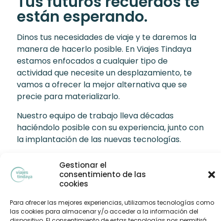
Tus futuros recuerdos te
están esperando.
Dinos tus necesidades de viaje y te daremos la
manera de hacerlo posible. En Viajes Tindaya
estamos enfocados a cualquier tipo de
actividad que necesite un desplazamiento, te
vamos a ofrecer la mejor alternativa que se
precie para materializarlo.
Nuestro equipo de trabajo lleva décadas
haciéndolo posible con su experiencia, junto con
la implantación de las nuevas tecnologías.
Estamos especializados en turismo corporativo,
Gestionar el
de incentivo, grupos deportivos, y elaboración
consentimiento de las
de congresos. No queremos dejar atrás el
cookies
turismo vacacional que tan presente está
Para ofrecer las mejores experiencias, utilizamos tecnologías como
siempre.
las cookies para almacenar y/o acceder a la información del
dispositivo. El consentimiento de estas tecnologías nos permitirá