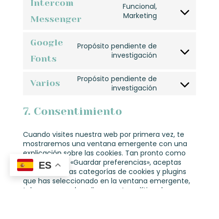
Intercom
Funcional,
Marketing
Messenger
Google
Propósito pendiente de
investigación
Fonts
Propósito pendiente de
Varios
investigación
7. Consentimiento
Cuando visites nuestra web por primera vez, te
mostraremos una ventana emergente con una
explicación sobre las cookies. Tan pronto como
hagas clic en «Guardar preferencias», aceptas
ES
que usemos las categorías de cookies y plugins
que has seleccionado en la ventana emergente,
tal y como se describe en esta política de
cookies. Puedes desactivar el uso de cookies a
través de tu navegador, pero, por favor, ten en
cuenta que nuestra web puede dejar de